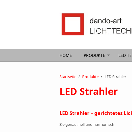
Direkt zum Inhalt
HOME
PRODUKTE
LED T
Startseite
/
Produkte
/
LED Strahler
LED Strahler
LED Strahler – gerichtetes Li
Zielgenau, hell und harmonisch