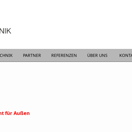
ECHNIK
PARTNER
REFERENZEN
ÜBER UNS
KONT
cht für Außen