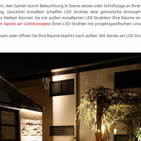
rn, den Garten durch Beleuchtung in Szene setzen oder Schriftzüge an Ihr
tig. Geschickt installiert schaffen LED Strahler eine gemütliche Atmos
s bleiben können Sie mit außen installierten LED Strahlern Ihre Räume i
et
dando-art Lichtkonzepte
Ihren LED Strahler mit projektspezifischen Lin
sam oder öffnen Sie Ihre Räume Nachts nach außen. Mit dando-art LED Stra